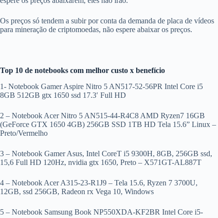
espere os preços abaixarem, eles não irão.
Os preços só tendem a subir por conta da demanda de placa de vídeos
para mineração de criptomoedas, não espere abaixar os preços.
Top 10 de notebooks com melhor custo x benefício
1- Notebook Gamer Aspire Nitro 5 AN517-52-56PR Intel Core i5
8GB 512GB gtx 1650 ssd 17.3′ Full HD
2 – Notebook Acer Nitro 5 AN515-44-R4C8 AMD Ryzen7 16GB
(GeForce GTX 1650 4GB) 256GB SSD 1TB HD Tela 15.6” Linux –
Preto/Vermelho
3 – Notebook Gamer Asus, Intel CoreT i5 9300H, 8GB, 256GB ssd,
15,6 Full HD 120Hz, nvidia gtx 1650, Preto – X571GT-AL887T
4 – Notebook Acer A315-23-R1J9 – Tela 15.6, Ryzen 7 3700U,
12GB, ssd 256GB, Radeon rx Vega 10, Windows
5 – Notebook Samsung Book NP550XDA-KF2BR Intel Core i5-