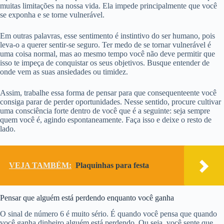
muitas limitações na nossa vida. Ela impede principalmente que você
se exponha e se torne vulnerável.
Em outras palavras, esse sentimento é instintivo do ser humano, pois
leva-o a querer sentir-se seguro. Ter medo de se tornar vulnerável é
uma coisa normal, mas ao mesmo tempo você não deve permitir que
isso te impeça de conquistar os seus objetivos. Busque entender de
onde vem as suas ansiedades ou timidez.
Assim, trabalhe essa forma de pensar para que consequenteente você
consiga parar de perder oportunidades. Nesse sentido, procure cultivar
uma consciência forte dentro de você que é a seguinte: seja sempre
quem você é, agindo espontaneamente. Faça isso e deixe o resto de
lado.
VEJA TAMBÉM:
Plaquinhas para festa
Pensar que alguém está perdendo enquanto você ganha
O sinal de número 6 é muito sério. É quando você pensa que quando
você ganha dinheiro alguém está perdendo. Ou seja, você sente que