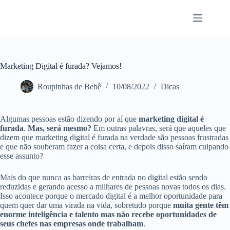
Pular
para
o
conteúdo
Marketing Digital é furada? Vejamos!
Roupinhas de Bebê
10/08/2022
Dicas
Algumas pessoas estão dizendo por aí que
marketing digital é
furada
.
Mas, será mesmo?
Em outras palavras, será que aqueles que
dizem que marketing digital é furada na verdade são pessoas frustradas
e que não souberam fazer a coisa certa, e depois disso saíram culpando
esse assunto?
Mais do que nunca as barreiras de entrada no digital estão sendo
reduzidas e gerando acesso a milhares de pessoas novas todos os dias.
Isso acontece porque o mercado digital é a melhor oportunidade para
quem quer dar uma virada na vida, sobretudo porque
muita gente têm
enorme inteligência e talento mas não recebe oportunidades de
seus chefes nas empresas onde trabalham
.