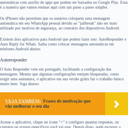
automáticas com auxílio de apps que podem ser baixados no Google Play. Essa
é a maneira que vamos ensinar aqui com um passo a passo simples.
Os iPhones não permitem que os usuários coloquem uma mensagem
automática em seu WhatsApp pessoal devido ao “jailbreak” não ser mais
utilizado por motivos de segurança, ao contrário dos dispositivos Android.
Existem dois aplicativos para Android que podem fazer isso: AutoResponder e
Auto Reply for Whats. Saiba como colocar mensagens automáticas em
telefones Android abaixo.
Autoresponder
O Auto Responder vem em português, facilitando a configuração das
mensagens. Mesmo que algumas configurações estejam bloqueadas, como
exigir uma assinatura, o aplicativo em sua versão grátis faz o trabalho básico
muito bem. Siga abaixo:
VEJA TAMBÉM:
Frases de motivação que
vão melhorar o seu dia
Acesse o aplicativo, clique no ícone “+” e configure quantas respostas, ou
contatos ou grupos específicos você vai usar. Depois disso, pode escrever a