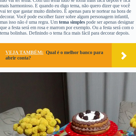
não vai ter tema. Com um tema tudo se torna mais fácil depois e fica
mais harmonioso. E quando eu digo tema, não quero dizer que você
vai ter que gastar muito dinheiro. É apenas para te nortear na hora de
decorar. Você pode escolher fazer sobre algum personagem infantil,
mas isso não é uma regra. Um
tema simples
pode ser apenas designar
que a festa será em rosa e marrom por exemplo. Ou a festa será com o
tema bolinhas. Definindo o tema fica mais fácil para decorar depois.
VEJA TAMBÉM:
Qual é o melhor banco para
abrir conta?