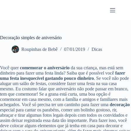
Pular
para
o
conteúdo
Decoração simples de aniversário
Roupinhas de Bebê
07/01/2019
Dicas
Você quer
comemorar o aniversário
da sua criança, mas está sem
dinheiro para fazer uma festa linda? Saiba que é possível você
fazer
uma festa inesquecível gastando pouco dinheiro
. Se você não pode
alugar um salão de festas, considere fazer uma festa na sua casa
mesmo. Eu costumo falar que aniversário não pode passar em branco,
tem que comemorar! Se a grana está curta, uma boa opção é
comemorar em casa mesmo, com a família e amigos e familiares mais
achegados. Você só precisa ter um cantinho para fazer uma
decoração
especial para cantar os parabéns, comer um bolinho gostoso, rir,
abraçar e tirar algumas fotos legais depois com todos os convidados e
assim deixar registrada essa data tão importante. Para fazer isso, você
deve colocar alguns elementos que já tenha em casa para decorar e
deixar com a cara do aniversariante, além de fazer mais algumas coisas