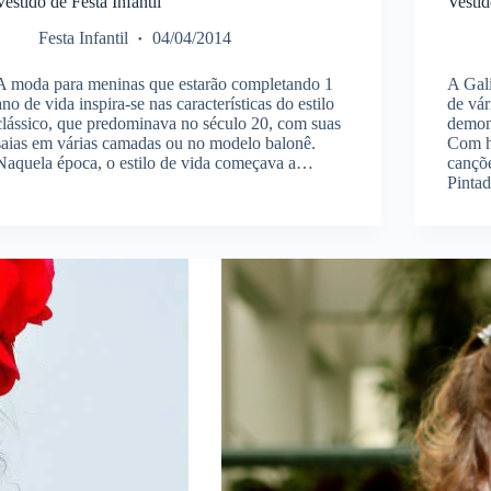
Vestido de Festa Infantil
Vestid
Festa Infantil
04/04/2014
A moda para meninas que estarão completando 1
A Gal
ano de vida inspira-se nas características do estilo
de vár
clássico, que predominava no século 20, com suas
demon
saias em várias camadas ou no modelo balonê.
Com hi
Naquela época, o estilo de vida começava a…
cançõ
Pintad