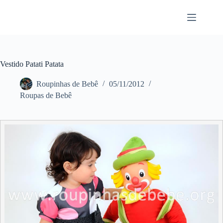
Pular
para
o
conteúdo
Vestido Patati Patata
Roupinhas de Bebê
05/11/2012
Roupas de Bebê