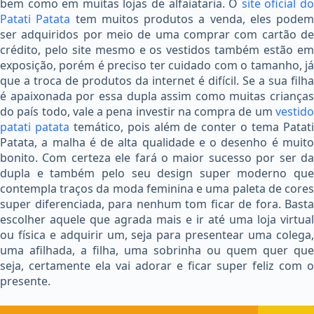
bem como em muitas lojas de alfaiataria. O
site oficial d
Patati Patata
tem muitos produtos a venda, eles podem
ser adquiridos por meio de uma comprar com cartão de
crédito, pelo site mesmo e os vestidos também estão em
exposição, porém é preciso ter cuidado com o tamanho, já
que a troca de produtos da internet é difícil. Se a sua filha
é apaixonada por essa dupla assim como muitas crianças
do país todo, vale a pena investir na compra de um
vestido
patati patata
temático, pois além de conter o tema Patat
Patata, a malha é de alta qualidade e o desenho é muito
bonito. Com certeza ele fará o maior sucesso por ser da
dupla e também pelo seu design super moderno que
contempla traços da moda feminina e uma paleta de cores
super diferenciada, para nenhum tom ficar de fora. Basta
escolher aquele que agrada mais e ir até uma loja virtual
ou física e adquirir um, seja para presentear uma colega,
uma afilhada, a filha, uma sobrinha ou quem quer que
seja, certamente ela vai adorar e ficar super feliz com o
presente.