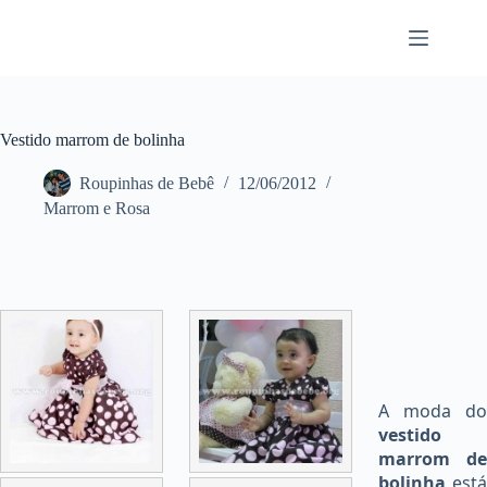
Pular
para
o
conteúdo
Vestido marrom de bolinha
Roupinhas de Bebê
12/06/2012
Marrom e Rosa
A moda do
vestido
marrom de
bolinha
está