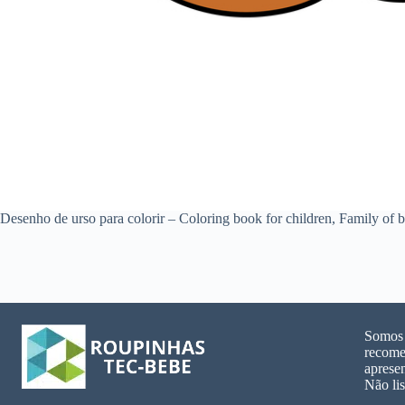
Desenho de urso para colorir – Coloring book for children, Family of b
Somos u
recome
aprese
Não lis