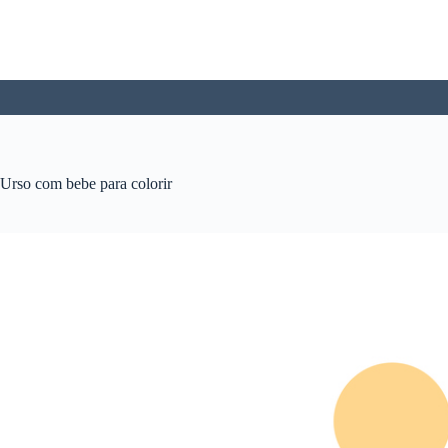
Pular
para
o
conteúdo
Urso com bebe para colorir