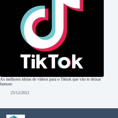
As melhores ideias de vídeos para o Tiktok que vão te deixar
famoso
25/12/2021